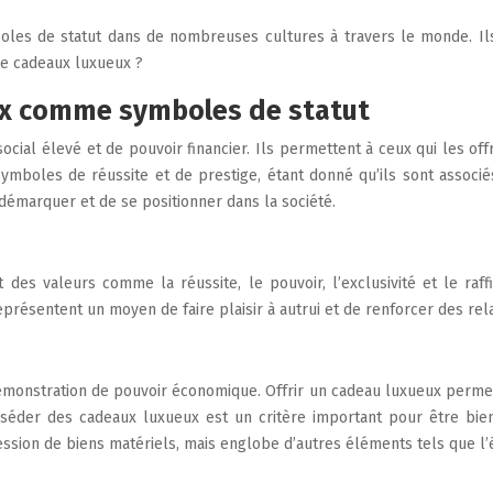
es de statut dans de nombreuses cultures à travers le monde. Ils r
de cadeaux luxueux ?
ux comme symboles de statut
ial élevé et de pouvoir financier. Ils permettent à ceux qui les off
mboles de réussite et de prestige, étant donné qu’ils sont associ
démarquer et de se positionner dans la société.
es valeurs comme la réussite, le pouvoir, l’exclusivité et le raffin
x représentent un moyen de faire plaisir à autrui et de renforcer des 
 démonstration de pouvoir économique. Offrir un cadeau luxueux perme
éder des cadeaux luxueux est un critère important pour être bien
ession de biens matériels, mais englobe d’autres éléments tels que l’