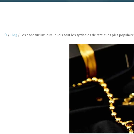
/
Blog
/ Les cadeaux luxueux : quels sont les symboles de statut les plus populaire