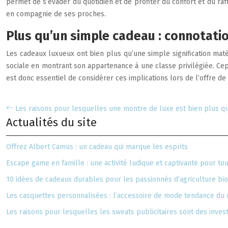
permet de s’évader du quotidien et de profiter du confort et du ra
en compagnie de ses proches.
Plus qu’un simple cadeau : connotati
Les cadeaux luxueux ont bien plus qu’une simple signification mat
sociale en montrant son appartenance à une classe privilégiée. Cepe
est donc essentiel de considérer ces implications lors de l’offre d
Les raisons pour lesquelles une montre de luxe est bien plus q
Actualités du site
Offrez Albert Camus : un cadeau qui marque les esprits
Escape game en famille : une activité ludique et captivante pour to
10 idées de cadeaux durables pour les passionnés d’agriculture bi
Les casquettes personnalisées : l’accessoire de mode tendance d
Les raisons pour lesquelles les sweats publicitaires sont des inve