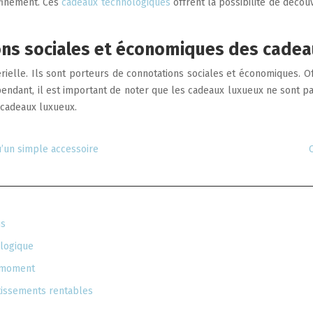
ffinement. Ces
cadeaux technologiques
offrent la possibilité de décou
ons sociales et économiques des cadea
érielle. Ils sont porteurs de connotations sociales et économiques. 
ndant, il est important de noter que les cadeaux luxueux ne sont pas
e cadeaux luxueux.
u’un simple accessoire
us
ologique
u moment
stissements rentables