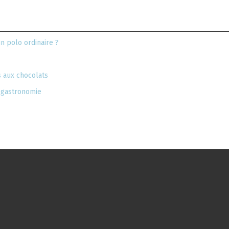
n polo ordinaire ?
 aux chocolats
e gastronomie